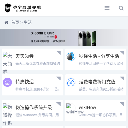
首页
>
生活
天天领券
秒懂生活 - 分享生活
小知识!
每天上新优惠券秒杀超省钱购
秒懂生活网是一个帮助大家分
物一折限时...
享生活知识...
特惠快递
话费电费折扣充值
特惠寄快递 原价4折起！（注
话费、电费充值92.5折起活动
意：链接...
伪造操作系统升级
wikiHow
假装 Windows 升级界面，用
wikiHow是一项协作项目，目
假...
标是...