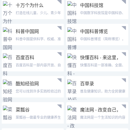
十万个为什么
中国科技馆
打造在线儿童、少儿、青少年
中国数字科技馆是中国科协、
百科全书，...
教育部、中...
科普中国网
中国科普博览
科普中国提供科学、权威、准
中国科普博览（简称博览），
确的科普信...
中国科学院...
百度百科
快懂百科 - 来这里，
认识世界！
百度百科是一部内容开放、自
快懂百科是一部准确、全面、
由的网络百...
易读、丰富...
酷知经验网
百草录
您可以找到许多实践检验过的
普及健康知识，助力全民健康
办法来解决...
菜瓢谷
魔法网 - 改变自己，
改变世界！
菜瓢谷—做最专业的健康养生
魔法网是一个生活知识的内容
网站，专注...
平台，致力...