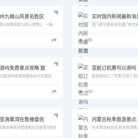
州九峰山风景名胜区
实时国内新闻最新消
玩攻略 彭州九峰山风
国内新闻最新消息
峰山攻略成都九峰山攻略1、一轴
厦门航空最新消息厦门航空
区攻略
..
新闻...
285
浪屿免费景点攻略 鼓
亚航订机票可以退吗 
屿景点攻略
航订机票
022鼓浪屿旅游攻略自由行交通攻
亚航网站订了机票,付款了但
.
票...
358
亚海棠湾在售楼盘信
内蒙古秋季旅游景点 
 三亚海棠湾在售楼盘
季旅游景点
亚融创海棠湾楼盘地址在哪里?融创
秋天旅游好去处,秋天旅游景
.
秋...