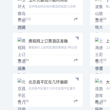
玉环大鹿岛开船时间表
浙
玉环栈台码头到大鹿岛的船是几点钟
象
好
的?...
玩..
1215
639
携程网上订票酒店准确
上
吗 携程网上订票酒店
值
携程旅行上如何定酒店更便宜?所以在
上
七
携...
漂流
494
709
北京昌平区在几环偏僻
大
吗 北京昌平区在几环
点
北京昌平区属于几环北京昌平区属于
大
点
几环...
景..
906
309