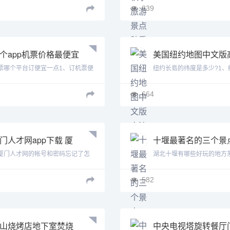
839
个app机票价格最便宜
美国纽约地图中文版
个软件机票便宜有特
清晰 美国纽约地图
票哪个平台订便宜一点1、订机票便
纽约长島的纬度是多少?1、
票价
.
度...
664
门人才网app下载 厦
十堰最著名的三个景
人才网网站
十堰旅游景点有哪些
厦门人才网的帐号和密码忘记了怎
湖北十堰有哪些好玩的地方
...
区是...
582
山烧烤店地下室焚烧
中央电视塔旋转餐厅