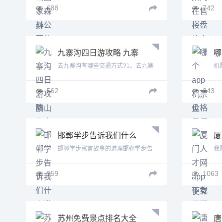
688
742
九寨沟四日游攻略 九寨
哪
沟四日游最佳路线
哪
去九寨沟有哪些交通方式?1、去九寨
机
价
沟...
宜..
562
343
邯郸学步告诉我们什么
厦
道理简单 邯郸学步告诉
门
邯郸学步寓言故事的道理邯郸学步告
我
我们什么道理
诉了...
么办
959
1063
苏州免费景点排名大全
唐