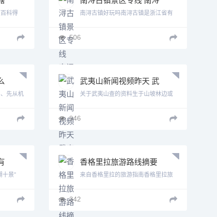
古镇景区
度百科得
南浔古镇好玩吗南浔古镇是浙江省有
名的...
506
么
武夷山新闻视频昨天 武
么
夷山新闻网
1、先从机
关于武夷山查的资料生于山坡林边或
灌木...
946
有
香格里拉旅游路线摘要
区
香格里拉旅游路线
湖十景”
来自香格里拉的旅游指南香格里拉旅
游指...
342