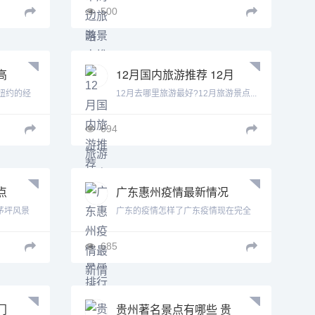
500
高
12月国内旅游推荐 12月
份国内旅游景点排行前
纽约的经
12月去哪里旅游最好?12月旅游景点...
十
694
点
广东惠州疫情最新情况
快递停运了吗 广东惠州
茅坪风景
广东的疫情怎样了广东疫情现在完全
疫情最新情况
有效...
685
门
贵州著名景点有哪些 贵