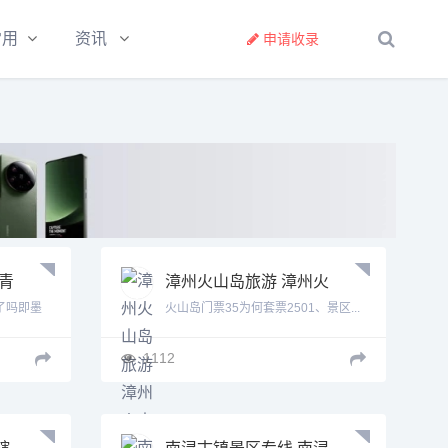
常用
资讯
申请收录
青
漳州火山岛旅游 漳州火
山岛门票多少
了吗即墨
火山岛门票35为何套票2501、景区...
1112
辖
南浔古镇景区专线 南浔