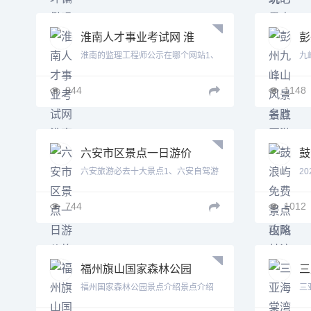
淮南人才事业考试网 淮
彭
南人才事业考试网
游
淮南的监理工程师公示在哪个网站1、
九
景
监...
(九.
944
1148
六安市区景点一日游价
鼓
格 六安市区景点一日游
浪
六安旅游必去十大景点1、六安自驾游
2
必...
略..
744
1012
福州旗山国家森林公园
三
旅游攻略路线 福州旗山
息
福州国家森林公园景点介绍景点介绍
三
国家森林公园旅游攻略
福州...
海..