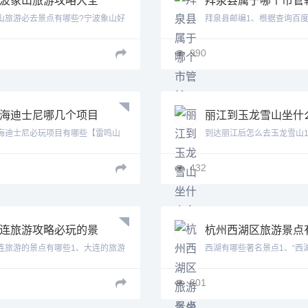
江象山旅游景点哪里
拜泉县属于哪个市
山旅游必去景点有哪些?宁波象山好
拜泉县邮编1、根据查询百
玩
.
知，...
990
海迪士尼哪几个项目
丽江到玉龙雪山坐什
得玩 上海迪士尼必玩
车 丽江去玉龙雪山怎
海迪士尼必玩项目有哪些【雷鸣山
到达丽江后怎么去玉龙雪山
大项目
坐车
...
场...
432
连旅游攻略必玩的景
杭州西湖区旅游景点
推荐 大连旅游必去景
哪些好玩的 杭州西湖
连旅游的景点有哪些1、大连的旅游
西湖有哪些著名景点1、“西
介绍
旅游景点有哪些
.
是...
801