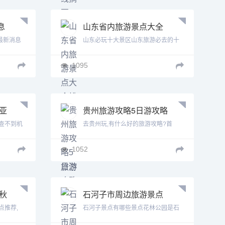
息
山东省内旅游景点大全
排名前十 山东省内旅游
最新消息
山东必玩十大景区山东旅游必去的十
景点大全
大景...
1095
亚
贵州旅游攻略5日游攻略
贵州旅游5日游攻略
查不到机
去贵州玩,有什么好的旅游攻略?首
先，...
1052
秋
石河子市周边旅游景点
推荐 石河子市周边旅游
点推荐,
石河子景点有哪些景点花林公园是石
景点
河子...