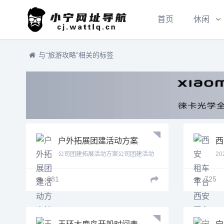
首页
休闲
与
“旅游攻略”
相关的标签
户外拓展团建活动方案
西
接龙文案 户外拓展团建
网
公司团建拓展活动方案公司团建活动
2
活动方案
方案...
881
725
玉环大鹿岛开船时间表
宁