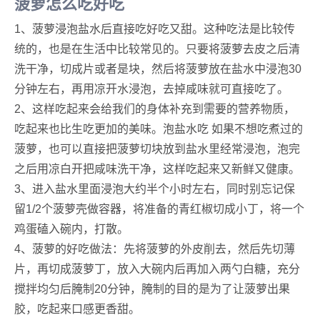
菠萝怎么吃好吃
1、菠萝浸泡盐水后直接吃好吃又甜。这种吃法是比较传
统的，也是在生活中比较常见的。只要将菠萝去皮之后清
洗干净，切成片或者是块，然后将菠萝放在盐水中浸泡30
分钟左右，再用凉开水浸泡，去掉咸味就可直接吃了。
2、这样吃起来会给我们的身体补充到需要的营养物质，
吃起来也比生吃更加的美味。泡盐水吃 如果不想吃煮过的
菠萝，也可以直接把菠萝切块放到盐水里经常浸泡，泡完
之后用凉白开把咸味洗干净，这样吃起来又新鲜又健康。
3、进入盐水里面浸泡大约半个小时左右，同时别忘记保
留1/2个菠萝壳做容器，将准备的青红椒切成小丁，将一个
鸡蛋磕入碗内，打散。
4、菠萝的好吃做法：先将菠萝的外皮削去，然后先切薄
片，再切成菠萝丁，放入大碗内后再加入两勺白糖，充分
搅拌均匀后腌制20分钟，腌制的目的是为了让菠萝出果
胶，吃起来口感更香甜。