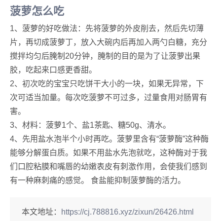
菠萝怎么吃
1、菠萝的好吃做法：先将菠萝的外皮削去，然后先切薄
片，再切成菠萝丁，放入大碗内后再加入两勺白糖，充分
搅拌均匀后腌制20分钟，腌制的目的是为了让菠萝出果
胶，吃起来口感更香甜。
2、初次吃的宝宝只吃饼干大小的一块，如果无异常，下
次可适当加量。每次吃菠萝不可过多，过量食用对肠胃有
害。
3、材料：菠萝1个、盐1茶匙、糖50g、清水。
4、先用盐水泡半个小时再吃。菠萝里含有“菠萝酶”这种酶
能够分解蛋白质。如果不用盐水先泡就吃，这种酶对于我
们口腔粘膜和嘴唇的幼嫩表皮有刺激作用，会使我们感到
有一种麻刺痛的感觉。 食盐能抑制菠萝酶的活力。
本文地址：
https://cj.788816.xyz/zixun/26426.html