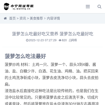
首页
>
资讯
>
美食推荐
内容详情
菠萝怎么吃最好吃又营养 菠萝怎么吃最好吃
2023-12-23 07:27:29
820
网络
菠萝怎么吃法最好
菠萝炒鸡 材料：土鸡一只、菠萝一个、蒜头3到4瓣、酱
油、盐、白糖少许、白酒、花生油、鸡精、油。把买回来
的土鸡洗净斩成小块，菠萝去皮洗净切小块，蒜头去皮拍
扁。
浸泡盐水后直接吃这种吃法是比较传统的，也是我们在生
活中比较常见的。只要将菠萝去皮之后清洗干净，切成片
或者是块，然后将菠萝放在盐水中浸泡30分钟左右再用凉