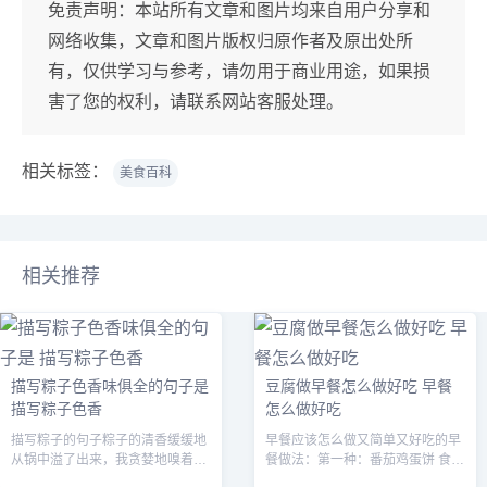
免责声明：
本站所有文章和图片均来自用户分享和
网络收集，文章和图片版权归原作者及原出处所
有，仅供学习与参考，请勿用于商业用途，如果损
害了您的权利，请联系网站客服处理。
相关标签：
美食百科
相关推荐
描写粽子色香味俱全的句子是
豆腐做早餐怎么做好吃 早餐
描写粽子色香
怎么做好吃
描写粽子的句子粽子的清香缓缓地
早餐应该怎么做又简单又好吃的早
从锅中溢了出来，我贪婪地嗅着这
餐做法：第一种：番茄鸡蛋饼 食材
一丝丝、一缕缕棕香，口水都要流
准备：番茄，小葱，鸡蛋，煎饼粉