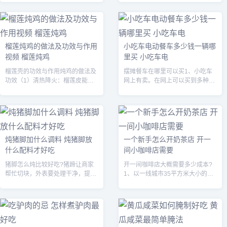
出来了。粽子用翠绿的箬叶包裹着
等。步骤一：番茄洗净后，在顶部
雪白的糯米和鲜红的枣子。描写粽
划开十字，用开水浸泡一会儿，把
子的句子如...
皮撕掉，...
榴莲炖鸡的做法及功效与作用
小吃车电动餐车多少钱一辆哪
视频 榴莲炖鸡
里买 小吃车电
榴莲壳的功效与作用炖鸡的做法及
摆摊餐车在哪里可以买1、小吃车
功效（1）清热降火：榴莲皮能够
网上有卖。在网上可以买到多种多
起到清热降火的作用。（2）补血
样、各种功能的小吃车。如：小吃
益气：用榴莲皮炖鸡汤不但味道鲜
车多功能餐车夜市流动摆摊车景区
美，还可以起到滋阴补肾、补血益
移动商铺售货车、多功能小吃车餐
气的作用，...
车、小吃车...
炖猪脚加什么调料 炖猪脚放
一个新手怎么开奶茶店 开一
什么配料才好吃
间小咖啡店需要
猪脚怎么炖比较好吃?猪蹄让商家
开一间咖啡店大概需要多少成本?
帮忙切块，外表要处理干净，提前
1、以一线城市35平方米大小的店
浸泡4个小时，中途记得换水，冷
铺为例，装修费大约在1万元左
水下锅，放入1勺料酒，2片生姜去
右，设备费需要6万元，进货费和
腥，大火煮开两分钟，撇出浮沫，
原料费约5万元，广告宣传以及开
捞出冲洗...
业宣传需要...