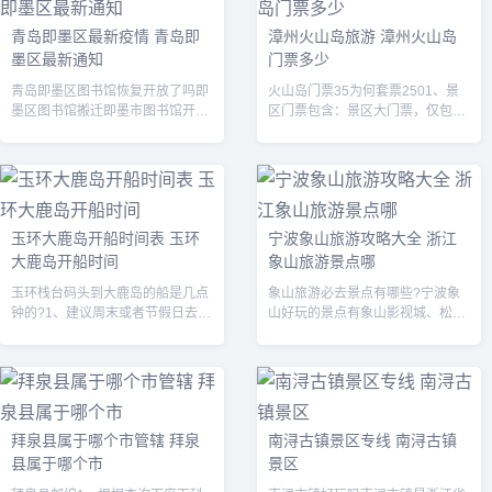
青岛即墨区最新疫情 青岛即
漳州火山岛旅游 漳州火山岛
墨区最新通知
门票多少
青岛即墨区图书馆恢复开放了吗即
火山岛门票35为何套票2501、景
墨区图书馆搬迁即墨市图书馆开放
区门票包含：景区大门票，仅包含
时间：周二至周五上午8：30-下午
香山主景区门票，不包括林进屿、
5：30，周六至周日上午9：00-下
南碇岛；游玩时需坐船费用自理。
午4：30（周一上午仅面向馆外...
2、火山岛门票景点门票：80人民
币；...
玉环大鹿岛开船时间表 玉环
宁波象山旅游攻略大全 浙江
大鹿岛开船时间
象山旅游景点哪
玉环栈台码头到大鹿岛的船是几点
象山旅游必去景点有哪些?宁波象
钟的?1、建议周末或者节假日去
山好玩的景点有象山影视城、松兰
~~~船票20元~~~固定时间是早上8
山海滨度假区、石浦渔港古城、中
点45分一趟，下午16点40分一
国渔村景区、半边山、南溪温泉
趟。2、有两个码头有去大鹿岛的...
等。象山影视城 坐落在浙江省象山
县新桥镇大...
拜泉县属于哪个市管辖 拜泉
南浔古镇景区专线 南浔古镇
县属于哪个市
景区