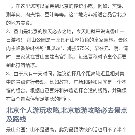
一。在这里您可以品尝到北京的传统小吃，例如：煎饼、
涮羊肉、肉夹馍、豆汁等等。这个地方非常适合品尝北京
的地方美食。
2、香山是北京的秋天必去之地，今天咱就来说说香山一
日游哈！ 香山公园是一座具有山林特色的皇家园林。景区
内主峰香炉峰俗称“鬼见愁”，海拔575米。早在元、明、清
时，皇家就在香山营建离宫别院，每逢夏秋时节皇帝都要
到此狩猎纳凉。
3、由于只有一天时间，建议选择几个距离较近且相对集
中的景点进行参观。比如故宫、广场和颐和园就是一个不
错的组合。根据自己喜好和兴趣选择合适的线路，并确保
在每个景点停留足够长的时间。
北京个人游玩攻略,北京旅游攻略必去景点
及路线
景山公园：山不是很高，爬到最顶端快的话也用不了半个