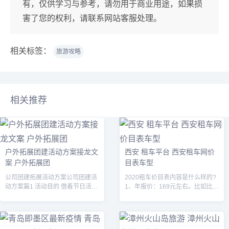
有，仅供学习与参考，请勿用于商业用途，如果损
害了您的权利，请联系网站客服处理。
相关标签：
旅游攻略
相关推荐
户外拓展团建活动方案接龙文
西安 租车平台 西安租车网价
案 户外拓展团
目表车型
公司团建拓展活动方案公司团建活
2020租车价目表内容是什么样的?
动方案篇1 活动目的 借着节日活跃
1、年报价：169元左右。比如比亚
公司气氛，丰富员工业余生活，实
迪秦（5T/自动挡/5座三厢车）为
现公司与员工间的互动，密切内部
例，起步价10元，按分钟计价的费
的人际关系，活跃身心，使员工能
用是0.1元/分钟+7元/...
以更蓬...