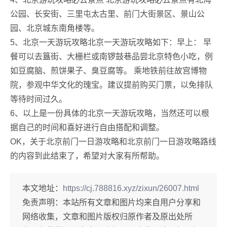
公园、长安街、三里屯太古里、前门大街景区、景山公
园、北京城东南角楼等。
5、北京一天游玩攻略北京一天游玩攻略如下：早上： 早
餐可以去簋街、大栅栏或南锣鼓巷品尝北京特色小吃，例
如豆腐脑、煎饼果子、臭豆腐等。 乘地铁前往故宫博物
院，参观中华文化的瑰宝。建议提前购买门票，以免排队
等待时间过久。
6、以上是一份具体的北京一天游玩攻略，当然还可以根
据自己的时间和喜好进行自由搭配和调整。
OK，关于北京前门一日游攻略和北京前门一日游攻略路线
的内容到此结束了，希望对大家有所帮助。
本文地址：
https://cj.788816.xyz/zixun/26007.html
免责声明：
本站所有文章和图片均来自用户分享和
网络收集，文章和图片版权归原作者及原出处所