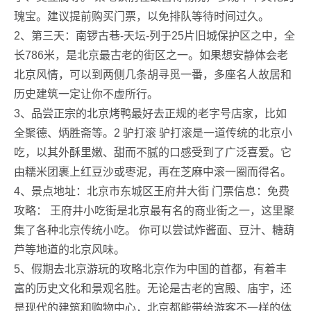
瑰宝。建议提前购买门票，以免排队等待时间过久。
2、第三天：南锣古巷-天坛-列于25片旧城保护区之中，全
长786米，是北京最古老的街区之一。如果想安静体会老
北京风情，可以到两侧几条胡寻觅一番，多座名人故居和
历史建筑一定让你不虚所行。
3、品尝正宗的北京烤鸭最好去正规的老字号店家，比如
全聚德、炳胜斋等。2 驴打滚 驴打滚是一道传统的北京小
吃，以其外酥里嫩、甜而不腻的口感受到了广泛喜爱。它
由糯米团裹上红豆沙或枣泥，再在芝麻中滚一圈而得名。
4、景点地址：北京市东城区王府井大街 门票信息：免费
攻略： 王府井小吃街是北京最有名的商业街之一，这里聚
集了各种北京传统小吃。 你可以尝试炸酱面、豆汁、糖葫
芦等地道的北京风味。
5、假期去北京游玩的攻略北京作为中国的首都，有着丰
富的历史文化和景观名胜。无论是古老的宫殿、庙宇，还
是现代的建筑和购物中心，北京都能带给游客不一样的体