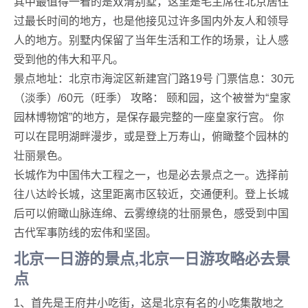
其中最值得一看的是双清别墅，这里是毛主席在北京居住
过最长时间的地方，也是他接见过许多国内外友人和领导
人的地方。别墅内保留了当年生活和工作的场景，让人感
受到他的伟大和平凡。
景点地址：北京市海淀区新建宫门路19号 门票信息：30元
（淡季）/60元（旺季） 攻略： 颐和园，这个被誉为“皇家
园林博物馆”的地方，是保存最完整的一座皇家行宫。 你
可以在昆明湖畔漫步，或是登上万寿山，俯瞰整个园林的
壮丽景色。
长城作为中国伟大工程之一，也是必去景点之一。选择前
往八达岭长城，这里距离市区较近，交通便利。登上长城
后可以俯瞰山脉连绵、云雾缭绕的壮丽景色，感受到中国
古代军事防线的宏伟和坚固。
北京一日游的景点,北京一日游攻略必去景
点
1、首先是王府井小吃街，这是北京有名的小吃集散地之