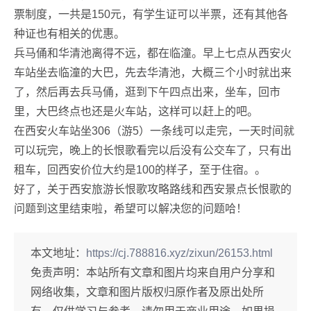
票制度，一共是150元，有学生证可以半票，还有其他各
种证也有相关的优惠。
兵马俑和华清池离得不远，都在临潼。早上七点从西安火
车站坐去临潼的大巴，先去华清池，大概三个小时就出来
了，然后再去兵马俑，逛到下午四点出来，坐车，回市
里，大巴终点也还是火车站，这样可以赶上的吧。
在西安火车站坐306（游5）一条线可以走完，一天时间就
可以玩完，晚上的长恨歌看完以后没有公交车了，只有出
租车，回西安价位大约是100的样子，至于住宿。。
好了，关于西安旅游长恨歌攻略路线和西安景点长恨歌的
问题到这里结束啦，希望可以解决您的问题哈！
本文地址：
https://cj.788816.xyz/zixun/26153.html
免责声明：
本站所有文章和图片均来自用户分享和
网络收集，文章和图片版权归原作者及原出处所