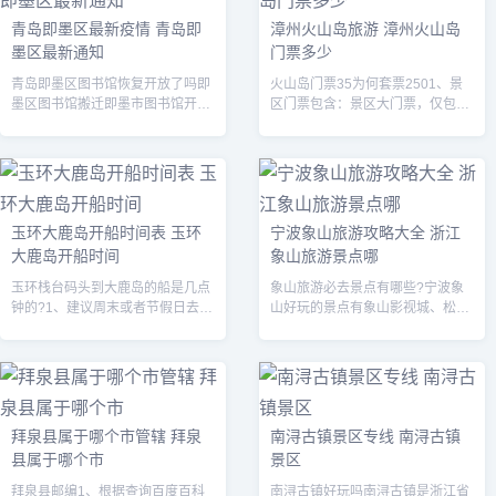
青岛即墨区最新疫情 青岛即
漳州火山岛旅游 漳州火山岛
墨区最新通知
门票多少
青岛即墨区图书馆恢复开放了吗即
火山岛门票35为何套票2501、景
墨区图书馆搬迁即墨市图书馆开放
区门票包含：景区大门票，仅包含
时间：周二至周五上午8：30-下午
香山主景区门票，不包括林进屿、
5：30，周六至周日上午9：00-下
南碇岛；游玩时需坐船费用自理。
午4：30（周一上午仅面向馆外...
2、火山岛门票景点门票：80人民
币；...
玉环大鹿岛开船时间表 玉环
宁波象山旅游攻略大全 浙江
大鹿岛开船时间
象山旅游景点哪
玉环栈台码头到大鹿岛的船是几点
象山旅游必去景点有哪些?宁波象
钟的?1、建议周末或者节假日去
山好玩的景点有象山影视城、松兰
~~~船票20元~~~固定时间是早上8
山海滨度假区、石浦渔港古城、中
点45分一趟，下午16点40分一
国渔村景区、半边山、南溪温泉
趟。2、有两个码头有去大鹿岛的...
等。象山影视城 坐落在浙江省象山
县新桥镇大...
拜泉县属于哪个市管辖 拜泉
南浔古镇景区专线 南浔古镇
县属于哪个市
景区
拜泉县邮编1、根据查询百度百科
南浔古镇好玩吗南浔古镇是浙江省