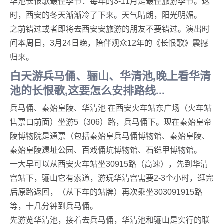
华池长恨歌最佳季节：每年的3-11月是最佳旅游季节。这
时，西安的冬天渐渐冷了下来。天气晴朗，阳光明媚。
之前错过或者即将去西安安旅游的朋友不要错过。演出时
间本周日，3月24日晚，陪伴观众12年的《长恨歌》震撼
归来。
白天游兵马俑、骊山、华清池,晚上看华清
池的长恨歌,这要怎么安排路线...
兵马俑、秦始皇陵、华清池 在西安火车站东广场（火车站
售票口前面）坐游5（306）路，兵马俑下。现在秦始皇帝
陵博物院是通票（包括秦始皇兵马俑博物馆、秦始皇陵、
秦始皇陵遗址公园、百戏俑坑博物馆、石铠甲博物馆。
一大早可以从西安火车站坐30915路（高速），先到华清
宫站下，骊山它有索道，游玩华清宫需要2-3个小时，逛完
后原路返回，（从下车的站牌）再次乘坐303091915路
等，十几分钟到兵马俑。
先游览华清池，接着去兵马俑，华清池和骊山是实行的联