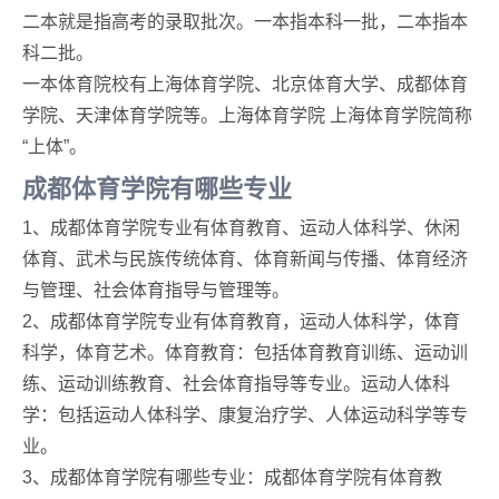
二本就是指高考的录取批次。一本指本科一批，二本指本
科二批。
一本体育院校有上海体育学院、北京体育大学、成都体育
学院、天津体育学院等。上海体育学院 上海体育学院简称
“上体”。
成都体育学院有哪些专业
1、成都体育学院专业有体育教育、运动人体科学、休闲
体育、武术与民族传统体育、体育新闻与传播、体育经济
与管理、社会体育指导与管理等。
2、成都体育学院专业有体育教育，运动人体科学，体育
科学，体育艺术。体育教育：包括体育教育训练、运动训
练、运动训练教育、社会体育指导等专业。运动人体科
学：包括运动人体科学、康复治疗学、人体运动科学等专
业。
3、成都体育学院有哪些专业：成都体育学院有体育教