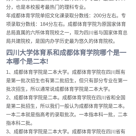
分，也是本校报考最热门的理科专业。
年成都体育学院单招文化课录取分数线：200分左右。专
项录取分数线：184分左右。成都体育学院为原国家体育
总局直属的六所体育院校之一，现为四川省与国家体育总
局共建院校，是国内办学历史最为悠久的体育院校。
四川大学体育系和成都体育学院哪个是一
本哪个是二本!
1、成都体育学院是二本大学。成都体育学院在四川既有
是第一批次招生也有第二批招生，但只有部分专业在第一
批次招生，所以通常说成都体育学院是二本大学。
2、成都体育学院是二本。成都体育学院在四川省和全国
是第二批招生，所以我们一般认为成都体育学院是二本。
一本二本就是指高考的录取批次。一本指本科一批，二本
指本科二批。
3、成都体育学院是二本大学。成都体育学院在四川省有